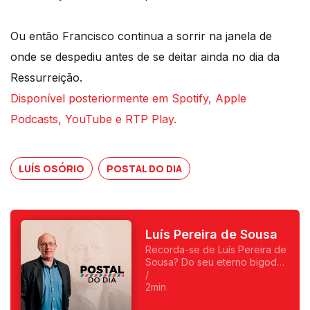
Ou então Francisco continua a sorrir na janela de
onde se despediu antes de se deitar ainda no dia da
Ressurreição.
Disponível posteriormente em Spotify, Apple
Podcasts, YouTube e RTP Play.
LUÍS OSÓRIO
POSTAL DO DIA
Luís Pereira de Sousa
Recorda-se de Luís Pereira de
Sousa? Do seu eterno bigode?
Foi o primeiro a fazer
/
programas da manhã e o
2min
primeiro a ser condenado,