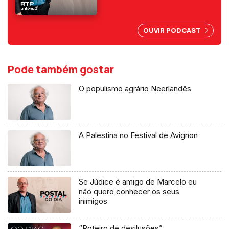
depois do 25 de Abril, por
abuso da liberdade de
imprensa.
OUVIR PODCAST
Pode também gostar
O populismo agrário Neerlandês
A Palestina no Festival de Avignon
Se Júdice é amigo de Marcelo eu
não quero conhecer os seus
inimigos
“Roteiro de desilusões”