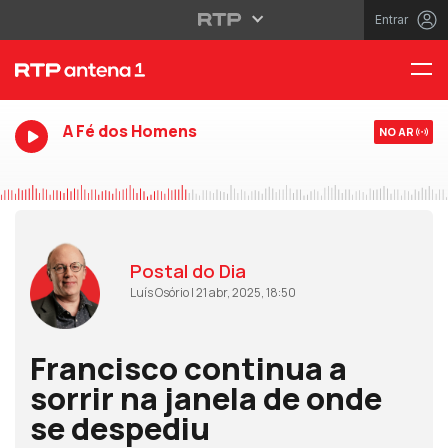
Entrar
A Fé dos Homens
NO AR
Postal do Dia
Luís Osório | 21 abr, 2025, 18:50
Francisco continua a
sorrir na janela de onde
se despediu