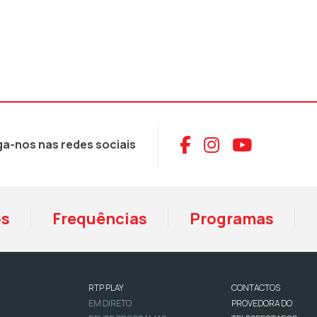
Aceder ao Face
Aceder ao I
Aceder 
ga-nos nas redes sociais
os
Frequências
Programas
RTP PLAY
CONTACTOS
EM DIRETO
PROVEDORA DO