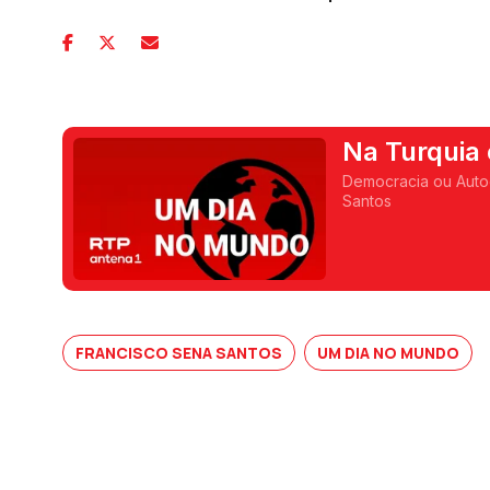
Na Turquia
Democracia ou Autoc
Santos
FRANCISCO SENA SANTOS
UM DIA NO MUNDO