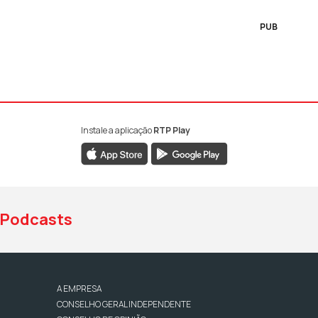
PUB
Instale a aplicação
RTP Play
book da RTP Antena 1
nstagram da RTP Antena 1
ao YouTube da RTP Antena 1
Podcasts
A EMPRESA
CONSELHO GERAL INDEPENDENTE