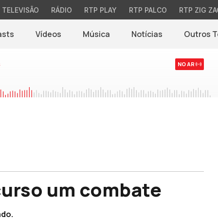
TELEVISÃO
RÁDIO
RTP PLAY
RTP PALCO
RTP ZIG ZA
asts
Vídeos
Música
Notícias
Outros 
(abre em nova jane
s
NO AR
 curso um combate
ado.