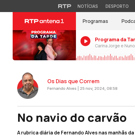
NOTÍCIAS
DESPORTO
Programas
Podc
Programa da Ta
Carina Jorge e Nun
Os Dias que Correm
Fernando Alves | 25 nov, 2024, 08:58
No navio do carvão
A rubrica diária de Fernando Alves nas manhãs da A