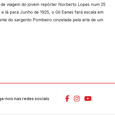
ca de viagem do jovem repórter Norberto Lopes num 25
e lá para Junho de 1925, o Gil Eanes fará escala em
nte do sargento Pombeiro cinzelada pela arte de um
Aceder ao Face
Aceder ao I
Aceder 
ga-nos nas redes sociais