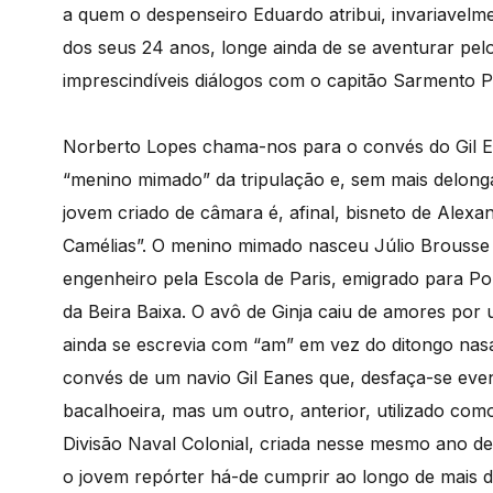
a quem o despenseiro Eduardo atribui, invariavelme
dos seus 24 anos, longe ainda de se aventurar pel
imprescindíveis diálogos com o capitão Sarmento P
Norberto Lopes chama-nos para o convés do Gil Ea
“menino mimado” da tripulação e, sem mais delongas,
jovem criado de câmara é, afinal, bisneto de Alex
Camélias”. O menino mimado nasceu Júlio Brousse
engenheiro pela Escola de Paris, emigrado para Po
da Beira Baixa. O avô de Ginja caiu de amores po
ainda se escrevia com “am” em vez do ditongo nasal
convés de um navio Gil Eanes que, desfaça-se even
bacalhoeira, mas um outro, anterior, utilizado co
Divisão Naval Colonial, criada nesse mesmo ano de
o jovem repórter há-de cumprir ao longo de mais 