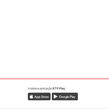
Instale a aplicação
RTP Play
book da RTP Antena 1
nstagram da RTP Antena 1
ao YouTube da RTP Antena 1