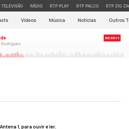
TELEVISÃO
RÁDIO
RTP PLAY
RTP PALCO
RTP ZIG ZA
asts
Vídeos
Música
Notícias
Outros 
(abre em nova jane
rde
NO AR
o Rodrigues
ntena 1, para ouvir e ler.