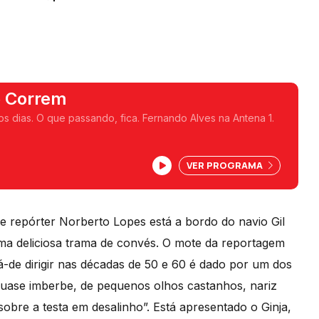
e Correm
 dias. O que passando, fica. Fernando Alves na Antena 1.
VER PROGRAMA
 repórter Norberto Lopes está a bordo do navio Gil
ma deliciosa trama de convés. O mote da reportagem
á-de dirigir nas décadas de 50 e 60 é dado por um dos
 quase imberbe, de pequenos olhos castanhos, nariz
 sobre a testa em desalinho”. Está apresentado o Ginja,