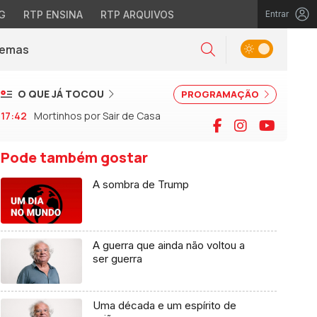
G
RTP ENSINA
RTP ARQUIVOS
Entrar
Alternar tema
Temas
la)
Pesquisar
O QUE JÁ TOCOU
PROGRAMAÇÃO
17:42
Mortinhos por Sair de Casa
Facebook
Instagram
YouTu
Pode também gostar
A sombra de Trump
A guerra que ainda não voltou a
ser guerra
Uma década e um espírito de