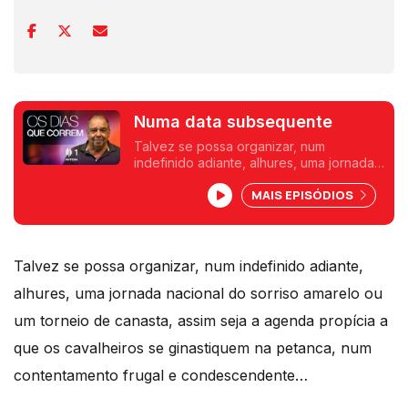
Numa data subsequente
Talvez se possa organizar, num
indefinido adiante, alhures, uma jornada
nacional do sorriso amarelo ou um
MAIS EPISÓDIOS
torneio de canasta. Um texto de
Fernando Alves.
Talvez se possa organizar, num indefinido adiante,
alhures, uma jornada nacional do sorriso amarelo ou
um torneio de canasta, assim seja a agenda propícia a
que os cavalheiros se ginastiquem na petanca, num
contentamento frugal e condescendente…