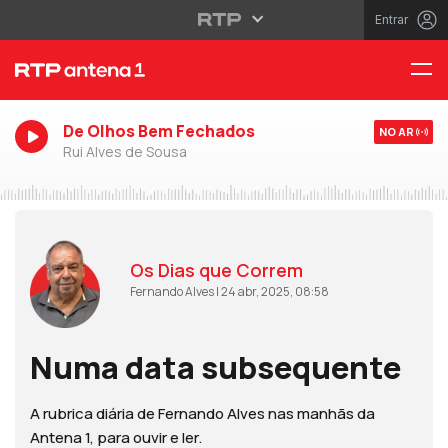
Entrar
De Olhos Bem Fechados
NO AR
Rui Alves de Sousa
Os Dias que Correm
Fernando Alves | 24 abr, 2025, 08:58
Numa data subsequente
A rubrica diária de Fernando Alves nas manhãs da
Antena 1, para ouvir e ler.