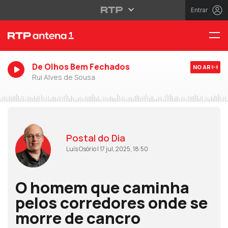
Entrar
De Olhos Bem Fechados
NO AR
Rui Alves de Sousa
Postal do Dia
Luís Osório | 17 jul, 2025, 18:50
O homem que caminha
pelos corredores onde se
morre de cancro