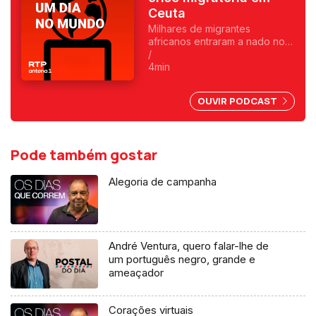
Ceuta
Milhares de migrantes
africanos entraram a nado no
enclave espanhol. Fica
/
exposta uma chantagem
4min
marroquina por causa do Saara
Ocidental. Uma crónica de
OUVIR PODCAST
Francisco Sena Santos.
Pode também gostar
Alegoria de campanha
André Ventura, quero falar-lhe de
um português negro, grande e
ameaçador
Corações virtuais