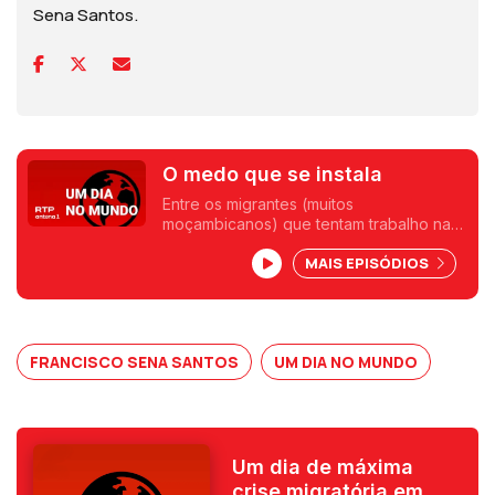
Sena Santos.
O medo que se instala
Entre os migrantes (muitos
moçambicanos) que tentam trabalho na
África do Sul. Crónica de Francisco Sena
MAIS EPISÓDIOS
Santos
FRANCISCO SENA SANTOS
UM DIA NO MUNDO
Um dia de máxima
crise migratória em