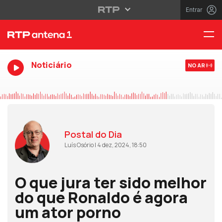
Entrar
Noticiário
NO AR
Postal do Dia
Luís Osório | 4 dez, 2024, 18:50
O que jura ter sido melhor
do que Ronaldo é agora
um ator porno