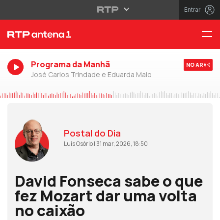
Entrar
Programa da Manhã
NO AR
José Carlos Trindade e Eduarda Maio
Postal do Dia
Luís Osório | 31 mar, 2026, 18:50
David Fonseca sabe o que
fez Mozart dar uma volta
no caixão