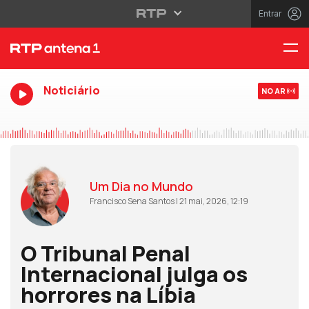
Entrar
Noticiário
NO AR
Um Dia no Mundo
Francisco Sena Santos | 21 mai, 2026, 12:19
O Tribunal Penal
Internacional julga os
horrores na Líbia