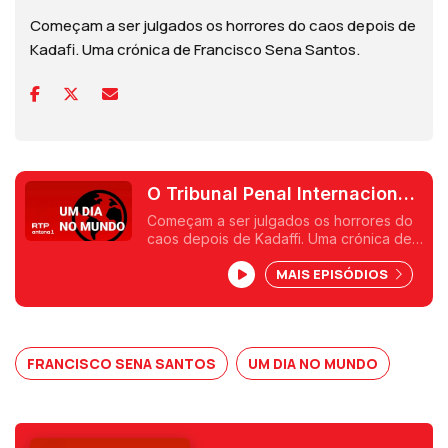
Começam a ser julgados os horrores do caos depois de
Kadafi. Uma crónica de Francisco Sena Santos.
O Tribunal Penal Internacional
julga os horrores na Líbia
Começam a ser julgados os horrores do
caos depois de Kadaffi. Uma crónica de
Francisco Sena Santos.
MAIS EPISÓDIOS
FRANCISCO SENA SANTOS
UM DIA NO MUNDO