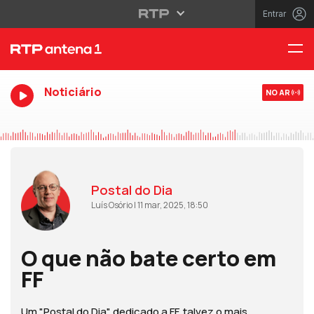
Entrar
Noticiário
NO AR
Postal do Dia
Luís Osório | 11 mar, 2025, 18:50
O que não bate certo em
FF
Um "Postal do Dia" dedicado a FF, talvez o mais