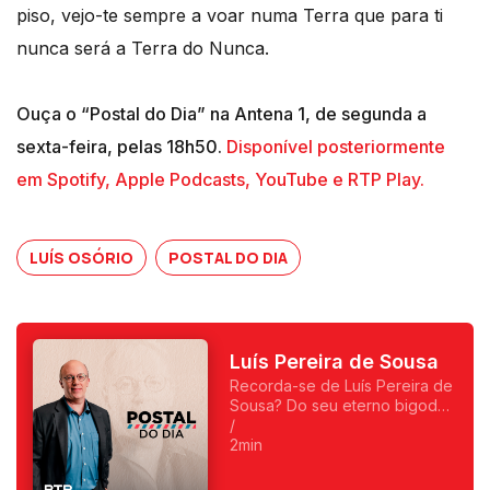
piso, vejo-te sempre a voar numa Terra que para ti
nunca será a Terra do Nunca.
Ouça o “Postal do Dia” na Antena 1, de segunda a
sexta-feira, pelas 18h50.
Disponível posteriormente
em Spotify, Apple Podcasts, YouTube e RTP Play.
LUÍS OSÓRIO
POSTAL DO DIA
Luís Pereira de Sousa
Recorda-se de Luís Pereira de
Sousa? Do seu eterno bigode?
Foi o primeiro a fazer
/
programas da manhã e o
2min
primeiro a ser condenado,
depois do 25 de Abril, por