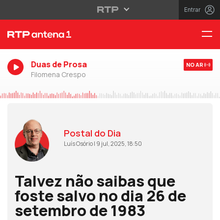
Entrar
Duas de Prosa
NO AR
Filomena Crespo
Postal do Dia
Luís Osório | 9 jul, 2025, 18:50
Talvez não saibas que
foste salvo no dia 26 de
setembro de 1983