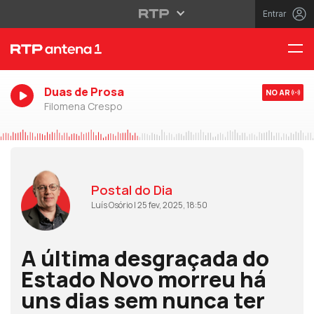
Entrar
Duas de Prosa
NO AR
Filomena Crespo
Postal do Dia
Luís Osório | 25 fev, 2025, 18:50
A última desgraçada do
Estado Novo morreu há
uns dias sem nunca ter