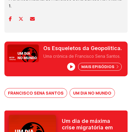
1.
Os Esqueletos da Geopolitica.
Uma crónica de Francisco Sena Santos.
MAIS EPISÓDIOS
FRANCISCO SENA SANTOS
UM DIA NO MUNDO
Um dia de máxima
crise migratória em