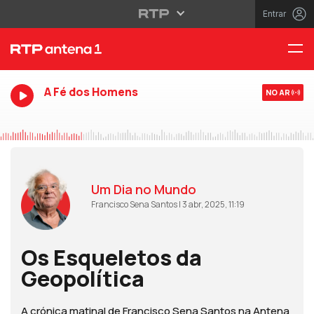
Entrar
A Fé dos Homens
NO AR
Um Dia no Mundo
Francisco Sena Santos | 3 abr, 2025, 11:19
Os Esqueletos da
Geopolítica
A crónica matinal de Francisco Sena Santos na Antena