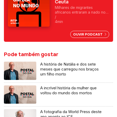
Ceuta
Milhares de migrantes
africanos entraram a nado no
enclave espanhol. Fica
/
exposta uma chantagem
4min
marroquina por causa do Saara
Ocidental. Uma crónica de
OUVIR PODCAST
Francisco Sena Santos.
Pode também gostar
A história de Natália e dos sete
meses que carregou nos braços
um filho morto
A incrível história da mulher que
voltou do mundo dos mortos
A fotografia da World Press deste
ano aponta ao ICE