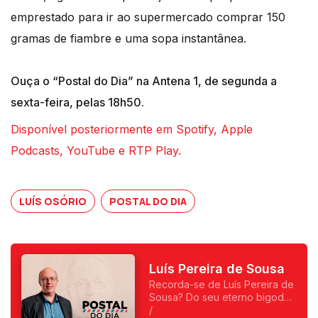
emprestado para ir ao supermercado comprar 150
gramas de fiambre e uma sopa instantânea.
Ouça o “Postal do Dia” na Antena 1, de segunda a
sexta-feira, pelas 18h50.
Disponível posteriormente em Spotify, Apple
Podcasts, YouTube e RTP Play.
LUÍS OSÓRIO
POSTAL DO DIA
Luís Pereira de Sousa
Recorda-se de Luís Pereira de
Sousa? Do seu eterno bigode?
Foi o primeiro a fazer
/