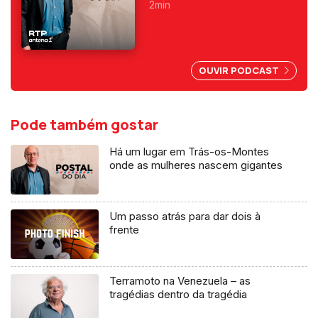
programas da manhã e o
2min
primeiro a ser condenado,
depois do 25 de Abril, por
abuso da liberdade de
imprensa.
OUVIR PODCAST
Pode também gostar
Há um lugar em Trás-os-Montes
onde as mulheres nascem gigantes
Um passo atrás para dar dois à
frente
Terramoto na Venezuela – as
tragédias dentro da tragédia