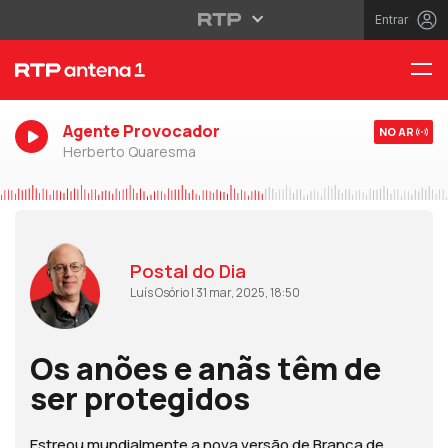
Entrar
Agente Provocador
NO AR
Herberto Quaresma
Postal do Dia
Luís Osório | 31 mar, 2025, 18:50
Os anões e anãs têm de
ser protegidos
Estreou mundialmente a nova versão de Branca de