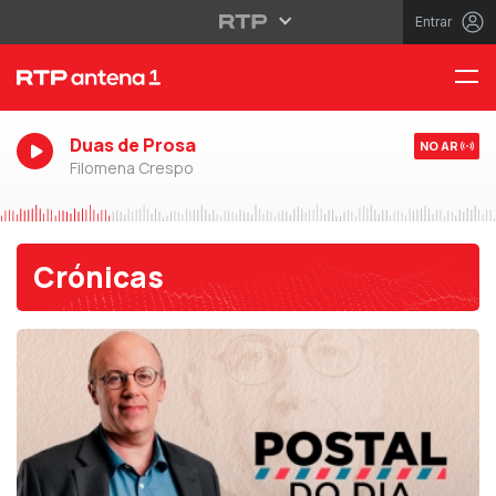
Entrar
Duas de Prosa
NO AR
Filomena Crespo
Crónicas