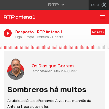
Entrar
Desporto - RTP Antena 1
NO AR
Liga Europa - Benfica x Hearts
Os Dias que Correm
Fernando Alves | 4 fev, 2025, 08:58
Sombreros há muitos
A rubrica diária de Fernando Alves nas manhãs da
Antena 1, para ouvir e ler.