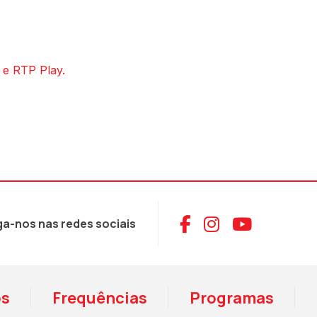
 e RTP Play.
Aceder ao Face
Aceder ao I
Aceder 
ga-nos nas redes sociais
os
Frequências
Programas