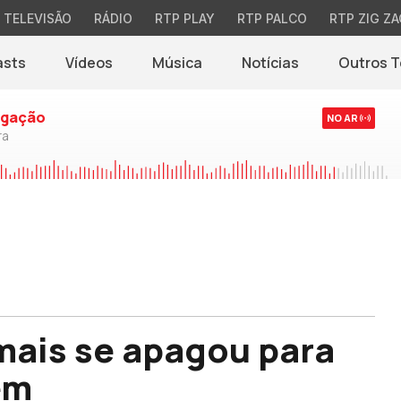
TELEVISÃO
RÁDIO
RTP PLAY
RTP PALCO
RTP ZIG ZA
asts
Vídeos
Música
Notícias
Outros 
(abre em nova jane
ogação
NO AR
ra
 mais se apagou para
em