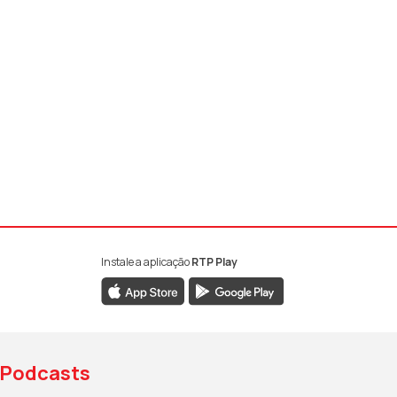
Instale a aplicação
RTP Play
book da RTP Antena 1
nstagram da RTP Antena 1
ao YouTube da RTP Antena 1
Podcasts