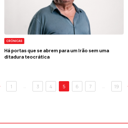
CRÓNICAS
Há portas que se abrem para um Irão sem uma
ditadura teocrática
…
…
1
3
4
5
6
7
19