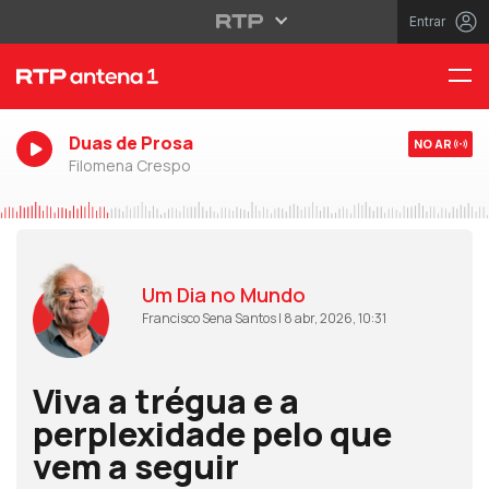
Entrar
Duas de Prosa
NO AR
Filomena Crespo
Um Dia no Mundo
Francisco Sena Santos | 8 abr, 2026, 10:31
Viva a trégua e a
perplexidade pelo que
vem a seguir