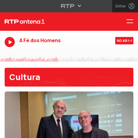
Entrar
A Fé dos Homens
NO AR
Cultura