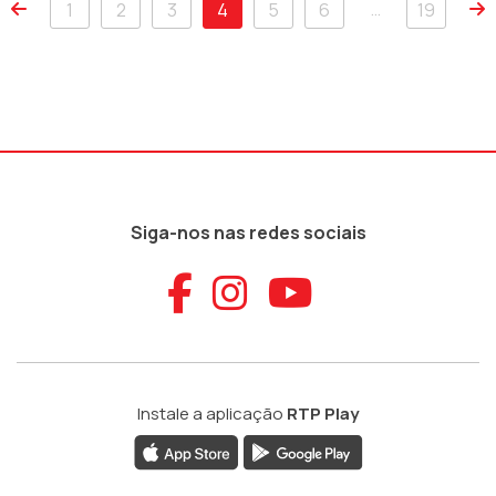
…
1
2
3
4
5
6
19
Siga-nos nas redes sociais
Aceder ao Faceb
Aceder ao Ins
Aceder ao
Instale a aplicação
RTP Play