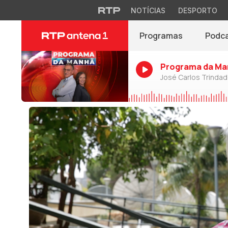
NOTÍCIAS
DESPORTO
Programas
Podc
Programa da Ma
José Carlos Trinda