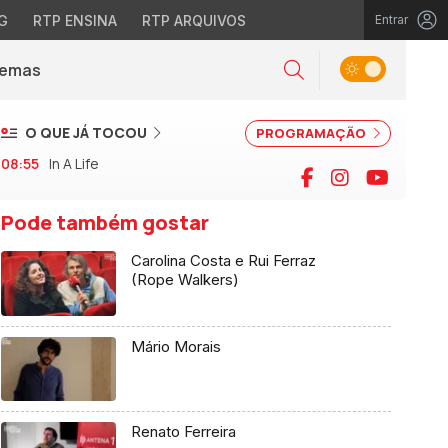
G
RTP ENSINA
RTP ARQUIVOS
Entrar
Alternar tema
Temas
la)
Pesquisar
O QUE JÁ TOCOU
PROGRAMAÇÃO
08:55
In A Life
Facebook
Instagram
YouTu
Pode também gostar
Carolina Costa e Rui Ferraz
(Rope Walkers)
Mário Morais
Renato Ferreira