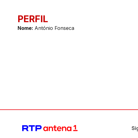
PERFIL
Nom
e:
António Fonseca
Si