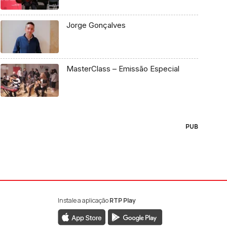
Jorge Gonçalves
MasterClass – Emissão Especial
PUB
Instale a aplicação
RTP Play
book da RTP Antena 1
nstagram da RTP Antena 1
ao YouTube da RTP Antena 1