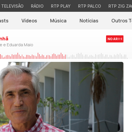
TELEVISÃO
RÁDIO
RTP PLAY
RTP PALCO
RTP ZIG ZA
asts
Vídeos
Música
Notícias
Outros 
(abre em nova jane
nhã
NO AR
de e Eduarda Maio