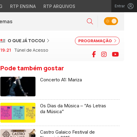
G
RTP ENSINA
RTP ARQUIVOS
Entrar
Alternar tema
Temas
la)
Pesquisar
O QUE JÁ TOCOU
PROGRAMAÇÃO
19:21
Túnel de Acesso
Facebook
Instagram
YouTu
Pode também gostar
Concerto A1: Mariza
Os Dias da Música – “As Letras
da Música”
Castro Galaico Festival de