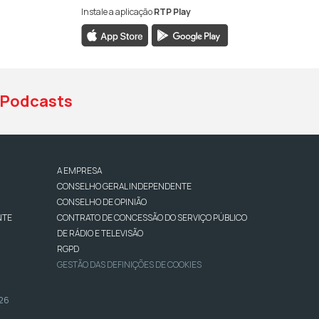
Instale a aplicação
RTP Play
book da RTP Antena 1
nstagram da RTP Antena 1
ao YouTube da RTP Antena 1
Podcasts
A EMPRESA
CONSELHO GERAL INDEPENDENTE
CONSELHO DE OPINIÃO
NTE
CONTRATO DE CONCESSÃO DO SERVIÇO PÚBLICO
DE RÁDIO E TELEVISÃO
RGPD
GESTÃO DAS DEFINIÇÕES DE COOKIES
026