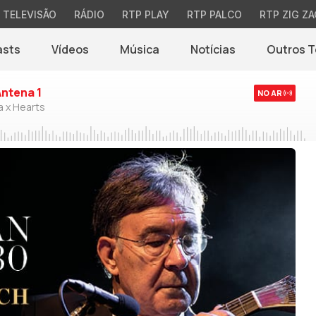
TELEVISÃO
RÁDIO
RTP PLAY
RTP PALCO
RTP ZIG ZA
asts
Vídeos
Música
Notícias
Outros 
(abre em nova jane
Antena 1
NO AR
a x Hearts