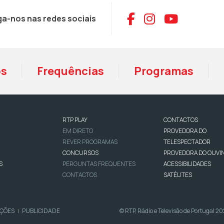
Aceder ao Face
Aceder ao I
Aceder 
ga-nos nas redes sociais
os
Frequências
Programas
RTP PLAY
CONTACTOS
EM DIRETO
PROVEDORA DO
REVER PROGRAMAS
TELESPECTADOR
CONCURSOS
PROVEDORA DO OUVI
S
PERGUNTAS FREQUENTES
ACESSIBILIDADES
CONTACTOS
SATÉLITES
IÇÕES
PUBLICIDADE
© RTP, Rádio e Televisão de Portugal 2
|