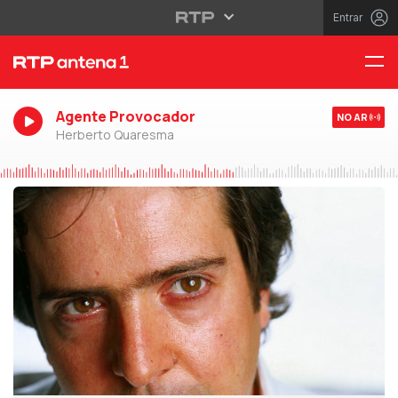
Entrar
Agente Provocador
NO AR
Herberto Quaresma