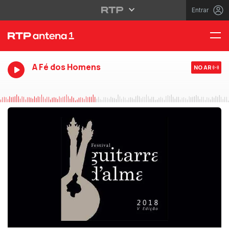
Entrar
A Fé dos Homens
NO AR