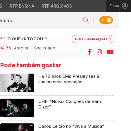
G
RTP ENSINA
RTP ARQUIVOS
Entrar
Alternar tema
Temas
la)
Pesquisar
O QUE JÁ TOCOU
PROGRAMAÇÃO
14:36
Antena 1 - Sociedade
Facebook
Instagram
YouTu
Pode também gostar
Há 70 anos Elvis Presley fez a
sua primeira gravação
UHF: “Novas Canções de Bem
Dizer”
Carlos Leitão no “Viva a Música”