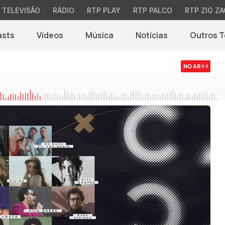
TELEVISÃO
RÁDIO
RTP PLAY
RTP PALCO
RTP ZIG ZA
asts
Vídeos
Música
Notícias
Outros 
(abre em nova jane
NO AR