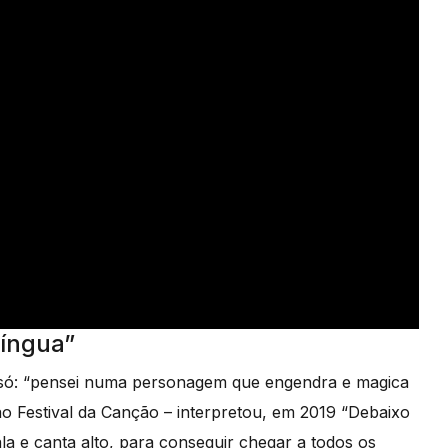
Língua”
o só: “pensei numa personagem que engendra e magica
ao Festival da Canção – interpretou, em 2019 “Debaixo
ala e canta alto, para conseguir chegar a todos os