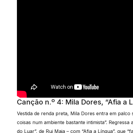
Canção n.º 4: Mila Dores, “Afia a 
Vestida de renda preta, Mila Dores entra em palc
coisas num ambiente bastante intimista”. Regressa 
do Luar”, de Rui Maia – com “Afia a Língua”, que “f