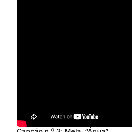
Canção n.º 3: Mela, “Água”