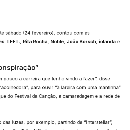
ste sábado (24 fevereiro), contou com as
es
,
LEFT.
,
Rita Rocha
,
Noble
,
João Borsch
,
iolanda
e
Conspiração”
m pouco a carreira que tenho vindo a fazer”, disse
colhedora”, para ouvir “à lareira com uma mantinha”
que do Festival da Canção, a camaradagem e a rede de
 das luzes, por exemplo, partindo de “Interstellar”,