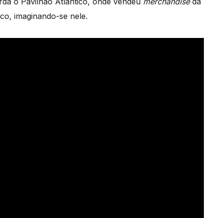
rda o Pavilhão Atlântico, onde vendeu
merchandise
da
co, imaginando-se nele.