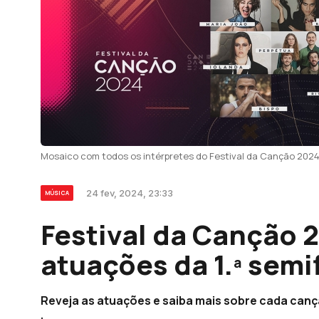
Mosaico com todos os intérpretes do Festival da Canção 202
24 fev, 2024, 23:33
MÚSICA
Festival da Canção 
atuações da 1.ª semi
Reveja as atuações e saiba mais sobre cada canç