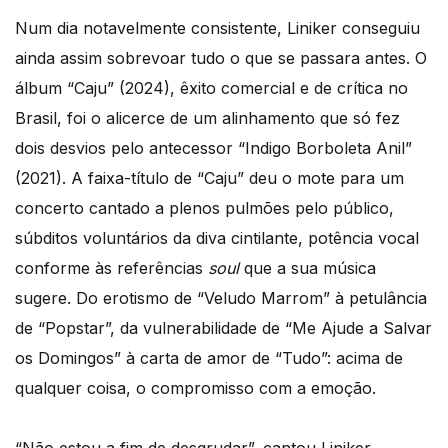
Num dia notavelmente consistente, Liniker conseguiu
ainda assim sobrevoar tudo o que se passara antes. O
álbum “Caju” (2024), êxito comercial e de crítica no
Brasil, foi o alicerce de um alinhamento que só fez
dois desvios pelo antecessor “Indigo Borboleta Anil”
(2021). A faixa-título de “Caju” deu o mote para um
concerto cantado a plenos pulmões pelo público,
súbditos voluntários da diva cintilante, potência vocal
conforme às referências
soul
que a sua música
sugere. Do erotismo de “Veludo Marrom” à petulância
de “Popstar”, da vulnerabilidade de “Me Ajude a Salvar
os Domingos” à carta de amor de “Tudo”: acima de
qualquer coisa, o compromisso com a emoção.
“Não estou a fim de desgrudar”, cantou Liniker,