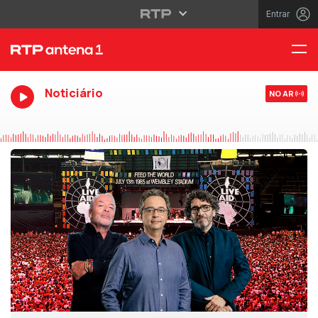
Entrar
Noticiário
NO AR