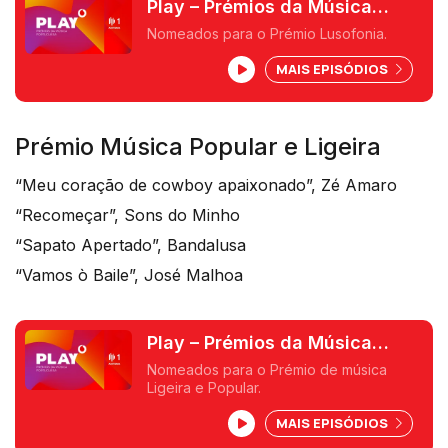
Play – Prémios da Música
Portuguesa
Nomeados para o Prémio Lusofonia.
MAIS EPISÓDIOS
Prémio Música Popular e Ligeira
“Meu coração de cowboy apaixonado”, Zé Amaro
“Recomeçar”, Sons do Minho
“Sapato Apertado”, Bandalusa
“Vamos ò Baile”, José Malhoa
Play – Prémios da Música
Portuguesa
Nomeados para o Prémio de música
Ligeira e Popular.
MAIS EPISÓDIOS