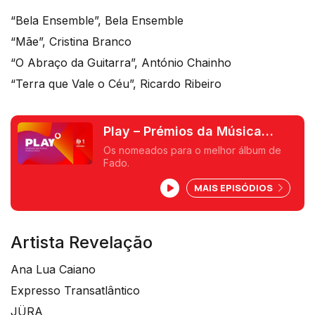
“Bela Ensemble”, Bela Ensemble
“Mãe”, Cristina Branco
“O Abraço da Guitarra”, António Chainho
“Terra que Vale o Céu”, Ricardo Ribeiro
Play – Prémios da Música
Portuguesa
Os nomeados para o melhor álbum de
Fado.
MAIS EPISÓDIOS
Artista Revelação
Ana Lua Caiano
Expresso Transatlântico
JÜRA