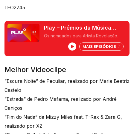
LEO2745
Play – Prémios da Música
Portuguesa
Os nomeados para Artista Revelação.
MAIS EPISÓDIOS
Melhor Videoclipe
“Escura Noite” de Peculiar, realizado por Maria Beatriz
Castelo
“Estrada” de Pedro Mafama, realizado por André
Caniços
“Fim do Nada” de Mizzy Miles feat. T-Rex & Zara G,
realizado por XZ