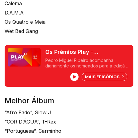
Calema
D.A.M.A
Os Quatro e Meia
Wet Bed Gang
Os Prémios Play -
Apresentação dos nomeados
Pedro Miguel Ribeiro acompanha
diariamente os nomeados para a edição
deste ano. Começamos por: Melhor
MAIS EPISÓDIOS
grupo.
Melhor Álbum
“Afro Fado”, Slow J
“COR D’ÁGUA”, T-Rex
“Portuguesa”, Carminho