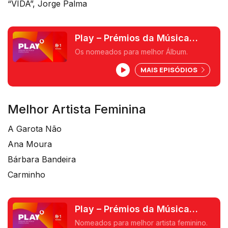
“VIDA”, Jorge Palma
Play – Prémios da Música
Portuguesa
Os nomeados para melhor Álbum.
MAIS EPISÓDIOS
Melhor Artista Feminina
A Garota Não
Ana Moura
Bárbara Bandeira
Carminho
Play – Prémios da Música
Portuguesa
Nomeados para melhor artista feminino.