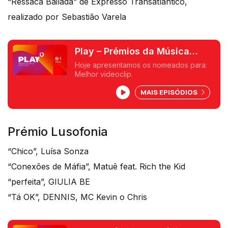
“Ressaca Bailada” de Expresso Transatlântico,
realizado por Sebastião Varela
Play – Prémios da Música
Portuguesa
Hoje apresentamos os nomeados para:
Melhor videoclip.
MAIS EPISÓDIOS
Prémio Lusofonia
“Chico”, Luísa Sonza
“Conexões de Máfia”, Matuê feat. Rich the Kid
“perfeita”, GIULIA BE
“Tá OK”, DENNIS, MC Kevin o Chris