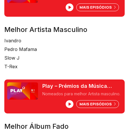
MAIS EPISÓDIOS
Melhor Artista Masculino
Ivandro
Pedro Mafama
Slow J
T-Rex
Play – Prémios da Música
Portuguesa
Nomeados para melhor Artista masculino.
MAIS EPISÓDIOS
Melhor Álbum Fado