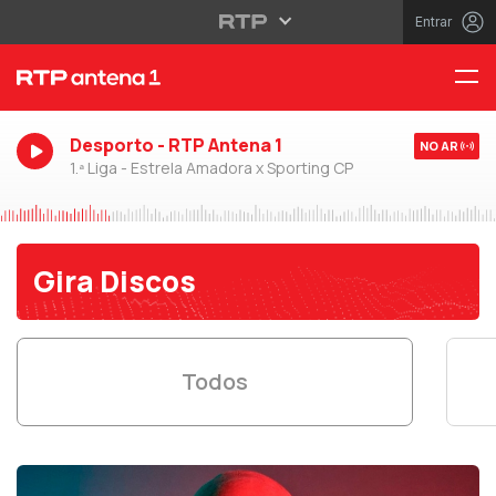
Entrar
Desporto - RTP Antena 1
NO AR
1.ª Liga - Estrela Amadora x Sporting CP
Gira Discos
Todos