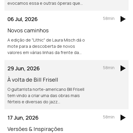
evocamos essa e outras óperas que
integram o percurso do compositor
norte-americano.
06 Jul, 2026
58min
Novos caminhos
A edição de "Lithic" de Laura Misch dá o
mote para a descoberta de novos
valores em várias linhas da frente da
música dos nosso dias.
29 Jun, 2026
58min
À volta de Bill Frisell
O guitarrista norte-americano Bill Frisell
tem vindo a criar uma das obras mais
férteis e diversas do jazz
contemporâneo.
17 Jun, 2026
58min
Versões & Inspirações