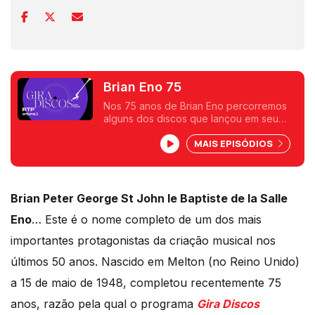
Brian Eno 75
Nos 75 anos de Brian Eno percorremos
alguns dos discos que lançou em seu
nome e também outros que criou em
MAIS EPISÓDIOS
colaboração. Passengers, David Bowie,
John Cale ou os portugueses The Gift
fazem parte deste percurso notável.
Brian Peter George St John le Baptiste de la Salle
Eno
… Este é o nome completo de um dos mais
importantes protagonistas da criação musical nos
últimos 50 anos. Nascido em Melton (no Reino Unido)
a 15 de maio de 1948, completou recentemente 75
anos, razão pela qual o programa
Gira Discos