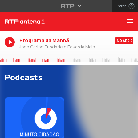
Entrar
Programa da Manhã
NO AR
José Carlos Trindade e Eduarda Maio
Podcasts