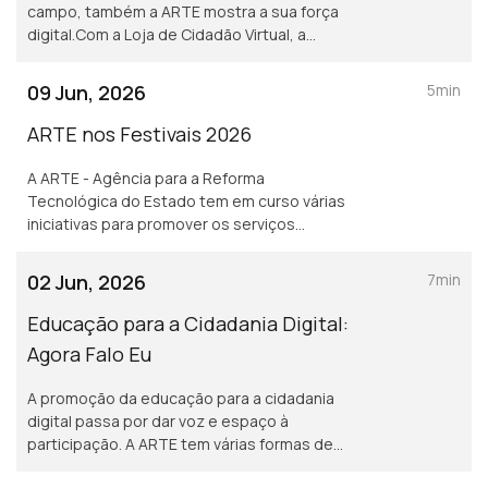
campo, também a ARTE mostra a sua força
digital.Com a Loja de Cidadão Virtual, a
Carteira Digital da Empresa, a Chave Móvel
Digital e a app gov.pt, a ARTE joga sempre
09 Jun, 2026
5min
para ganhar
ARTE nos Festivais 2026
A ARTE - Agência para a Reforma
Tecnológica do Estado tem em curso várias
iniciativas para promover os serviços
públicos digitais, entre elas, a presença da
marca gov.pt em festivais de verão.
02 Jun, 2026
7min
Educação para a Cidadania Digital:
Agora Falo Eu
A promoção da educação para a cidadania
digital passa por dar voz e espaço à
participação. A ARTE tem várias formas de
chegar aos mais novos e o jogo «Agora falo