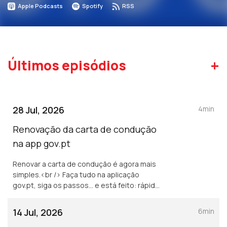
Apple Podcasts
Spotify
RSS
+
Últimos episódios
28 Jul, 2026
4min
Renovação da carta de condução
na app gov.pt
Renovar a carta de condução é agora mais
simples.<br /> Faça tudo na aplicação
gov.pt, siga os passos… e está feito: rápido,
seguro e sem filas.<br /> Saiba mais em
arte.gov.pt e nas redes sociais da ARTE.
14 Jul, 2026
6min