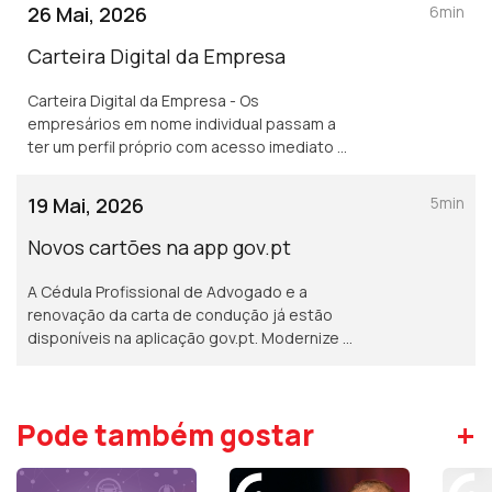
eu» é uma delas. Saiba mais em arte.gov.pt.
26 Mai, 2026
6min
Carteira Digital da Empresa
Carteira Digital da Empresa - Os
empresários em nome individual passam a
ter um perfil próprio com acesso imediato à
sua atividade profissional e situação
contributiva e tributária, através da app
19 Mai, 2026
5min
gov.pt.
Novos cartões na app gov.pt
A Cédula Profissional de Advogado e a
renovação da carta de condução já estão
disponíveis na aplicação gov.pt. Modernize a
sua relação com os serviços públicos e
descarregue a app gov.pt. Mais simples,
rápido e seguro.
+
Pode também gostar