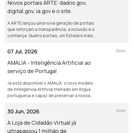
Novos portais ARTE: dados.gov,
digital.gov, ia.gov e o site.
A ARTE lançou uma nova geração de portais
que reforçam a transparência, a inclusão e a
confiança. Quatro portais, um Estados mais
simples e mais próximo. Saiba mais em
arte.gov.pt.
07 Jul, 2026
6min
AMALIA - Inteligência Artificial ao
serviço de Portugal
Já está disponível o AMALIA: o novo modelo
de Inteligência Artificial treinado em língua
portuguesa e capaz de preservar a nossa
cultura, garantindo a soberania dos dados e
a construção de serviços públicos mais
30 Jun, 2026
5min
simples.
A Loja de Cidadão Virtual já
ultrapassou 1 milhão de