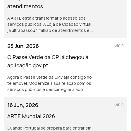
atendimentos
A ARTE está a transformar o acesso aos
serviços públicos. A Loja de Cidadão Virtual
já ultrapassou 1 milhão de atendimentos e a
Chave Móvel Digital soma mais de 5 milhões
de ativações.
23 Jun, 2026
6min
O Passe Verde da CP já chegou à
aplicação gov.pt
Agora o Passe Verde da CP viaja consigo no
telemóvel. Modernize a sua relação com os
serviços públicos e descarregue a app
gov.pt. Mais simples, rápido e seguro. Mais
informações em arte.gov.pt
16 Jun, 2026
6min
ARTE Mundial 2026
Quando Portugal se prepara para entrar em