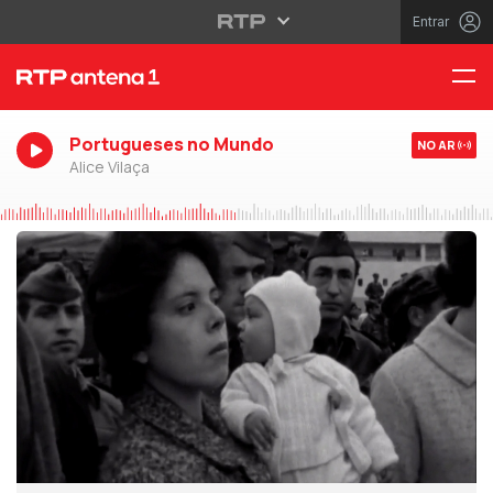
Entrar
Portugueses no Mundo
NO AR
Alice Vilaça