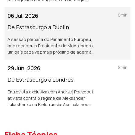
Vamos ainda a Bruxelas, conhecer as
consequências do novo Pacto Europeu de
06 Jul, 2026
9min
Migração e Asilo.
De Estrasburgo a Dublin
A sessão plenária do Parlamento Europeu,
que recebeu o Presidente do Montenegro,
um país cada vez mais próximo de aderir à
UE eo arranque da Presidência irlandesa do
Conselho da União Europeia, assinalado em
29 Jun, 2026
8min
Lisboa.
De Estrasburgo a Londres
Entrevista exclusiva com Andrzej Poczobut,
ativista contra o regime de Aleksander
Lukashenko na Bielorrússia. Assinalamos
ainda os 10 anos do Brexit. Terra Europa com
apresentação de João Adelino Faria.
Ficha Técnica