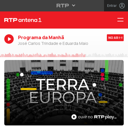
Entrar
Programa da Manhã
NO AR
José Carlos Trindade e Eduarda Maio
ouvir no