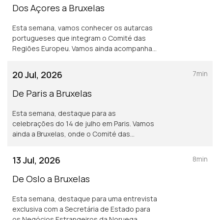
Dos Açores a Bruxelas
Esta semana, vamos conhecer os autarcas
portugueses que integram o Comité das
Regiões Europeu. Vamos ainda acompanhar
a visita de uma delegação do Parlamento
Europeu às ilhas de São Miguel e da
20 Jul, 2026
7min
Terceira, nos Açores.
De Paris a Bruxelas
Esta semana, destaque para as
celebrações do 14 de julho em Paris. Vamos
ainda a Bruxelas, onde o Comité das
Regiões pede mais medidas à Comissão
Europeia para melhorar os direitos LGBTQI+
13 Jul, 2026
8min
na Europa.
De Oslo a Bruxelas
Esta semana, destaque para uma entrevista
exclusiva com a Secretária de Estado para
os Negócios Estrangeiros da Noruega.