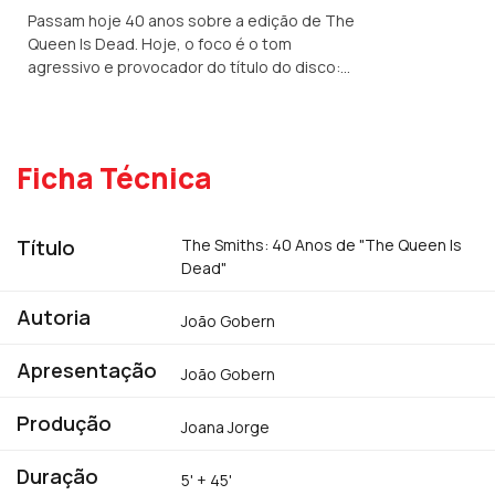
Passam hoje 40 anos sobre a edição de The
Queen Is Dead. Hoje, o foco é o tom
agressivo e provocador do título do disco:
anunciar a morte da rainha era ou não um
risco para um grupo pop-rock?
Ficha Técnica
Título
The Smiths: 40 Anos de "The Queen Is
Dead"
Autoria
João Gobern
Apresentação
João Gobern
Produção
Joana Jorge
Duração
5' + 45'