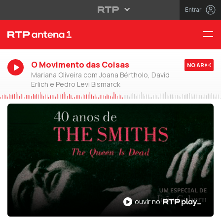
Entrar
O Movimento das Coisas
NO AR
Mariana Oliveira com Joana Bértholo, David
Erlich e Pedro Levi Bismarck
ouvir no