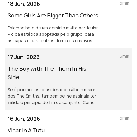
mesmo uma decisão irrevogável?
18 Jun, 2026
5min
Some Girls Are Bigger Than Others
Falamos hoje de um domínio muito particular
– o da estética adoptada pelo grupo, para
as capas e para outros domínios criativos. É
legítimo falar em nostalgia nestas opções
artísticas da banda ou vai para além disso?
17 Jun, 2026
6min
The Boy with The Thorn In His
Side
Se é por muitos considerado o álbum maior
dos The Smiths, também se lhe assinala ter
valido o princípio do fim do conjunto. Como é
que se explica esta aparente contradição?
16 Jun, 2026
5min
Vicar In A Tutu