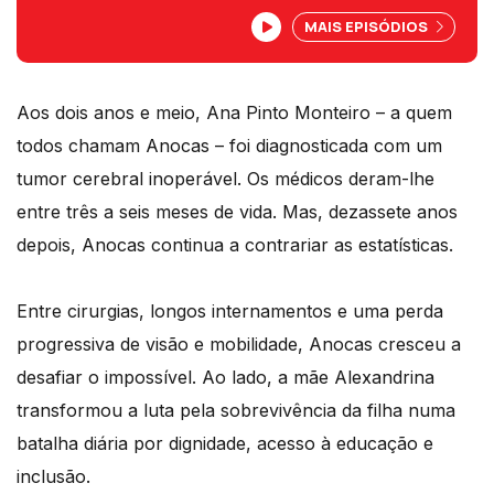
doença rara e um sistema que muitas
MAIS EPISÓDIOS
vezes falha. A1 Doc da autoria da
jornalista Tatiana Felício.
Aos dois anos e meio, Ana Pinto Monteiro – a quem
todos chamam Anocas – foi diagnosticada com um
tumor cerebral inoperável. Os médicos deram-lhe
entre três a seis meses de vida. Mas, dezassete anos
depois, Anocas continua a contrariar as estatísticas.
Entre cirurgias, longos internamentos e uma perda
progressiva de visão e mobilidade, Anocas cresceu a
desafiar o impossível. Ao lado, a mãe Alexandrina
transformou a luta pela sobrevivência da filha numa
batalha diária por dignidade, acesso à educação e
inclusão.