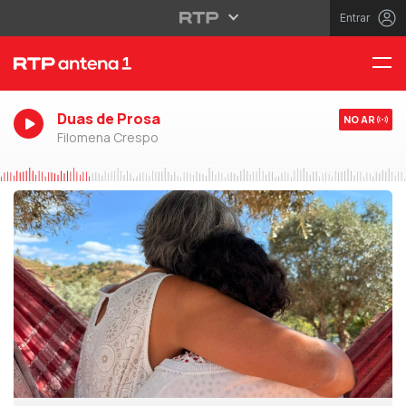
Entrar
Duas de Prosa
NO AR
Filomena Crespo