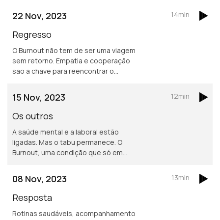
22 Nov, 2023
14min
Regresso
O Burnout não tem de ser uma viagem
sem retorno. Empatia e cooperação
são a chave para reencontrar o
equilíbrio, de volta à rotina. No último
episódio, acompanhamos o regresso
15 Nov, 2023
12min
dos 6 jornalistas ao trabalho.
Os outros
A saúde mental e a laboral estão
ligadas. Mas o tabu permanece. O
Burnout, uma condição que só em
2022 entrou para a lista de doenças
da OMS, tem soluções. E passam pelos
08 Nov, 2023
13min
empregadores.
Resposta
Rotinas saudáveis, acompanhamento