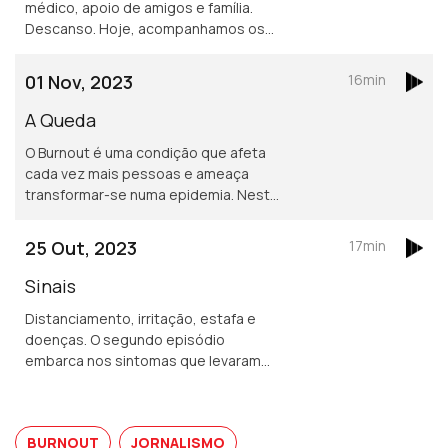
médico, apoio de amigos e família.
Descanso. Hoje, acompanhamos os
caminhos seguidos por cada um dos
jornalistas e ouvimos os especialistas
01 Nov, 2023
16min
sobre as melhores soluções para o
Burnout.
A Queda
O Burnout é uma condição que afeta
cada vez mais pessoas e ameaça
transformar-se numa epidemia. Neste
episódio, ouvimos como, um dia, o
corpo obriga a parar. E seguimos as
25 Out, 2023
17min
explicações dos especialistas.
Sinais
Distanciamento, irritação, estafa e
doenças. O segundo episódio
embarca nos sintomas que levaram
estes 6 jornalistas a perceberem que
o esgotamento profissional tinha
consequências para a saúde.
BURNOUT
JORNALISMO