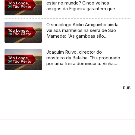
estar no mundo? Cinco velhos
amigos da Figueira garantem que
sim
O sociólogo Abílio Amiguinho ainda
vai aos marmelos na serra de São
Mamede: “As gamboas são
maiores e embaçam menos”
Joaquim Ruivo, director do
mosteiro da Batalha: “Fui procurado
por uma freira dominicana. Vinha
oferecer-nos dois dentes do
Infante Santo”
PUB