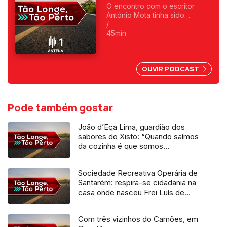
O encontro com o escritor
António Mota tinha sido
marcado na biblioteca
/
municipal. O sábado de quase
45min
fim de Julho começara
chuvoso quando nos
instalámos na esplanada do
OUVIR PODCAST
café da biblioteca... Tão
Longe, tão perto.
Pode também gostar
João d’Eça Lima, guardião dos
sabores do Xisto: “Quando saímos
da cozinha é que somos
cozinheiros”
Sociedade Recreativa Operária de
Santarém: respira-se cidadania na
casa onde nasceu Frei Luís de
Sousa
Com três vizinhos do Camões, em