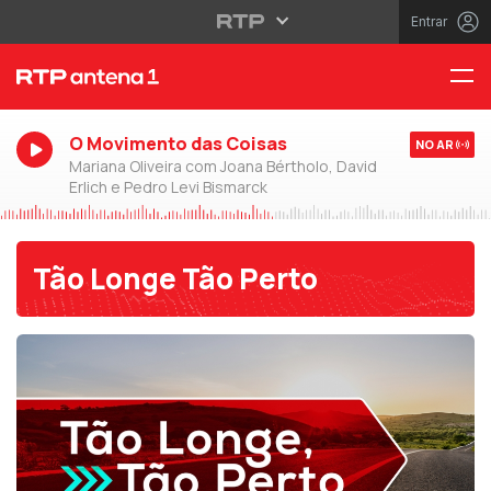
Entrar
O Movimento das Coisas
NO AR
Mariana Oliveira com Joana Bértholo, David
Erlich e Pedro Levi Bismarck
Tão Longe Tão Perto