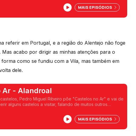
MAIS EPISÓDIOS
 referir em Portugal, e a região do Alentejo não foge
o. Mas acabo por dirigir as minhas atenções para o
la forma como se fundiu com a Vila, mas também em
olta dele.
 Ar - Alandroal
 castelos, Pedro Miguel Ribeiro põe "Castelos no Ar" e vai de
erir alguns castelos a visitar, falando de muitos outros
amos viagem pelo Castelo do Alandroal.
MAIS EPISÓDIOS