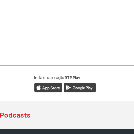
Instale a aplicação
RTP Play
book da RTP Antena 1
nstagram da RTP Antena 1
ao YouTube da RTP Antena 1
Podcasts