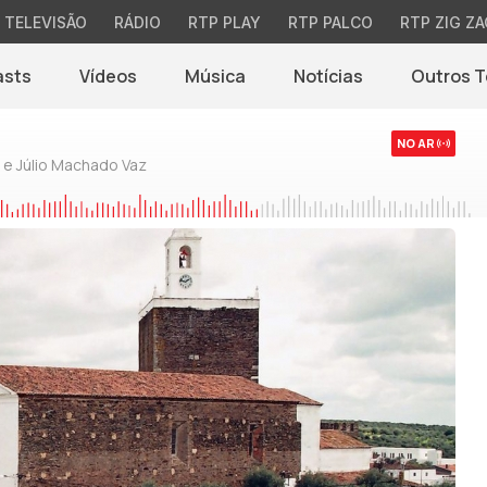
TELEVISÃO
RÁDIO
RTP PLAY
RTP PALCO
RTP ZIG ZA
asts
Vídeos
Música
Notícias
Outros 
(abre em nova jane
NO AR
 e Júlio Machado Vaz