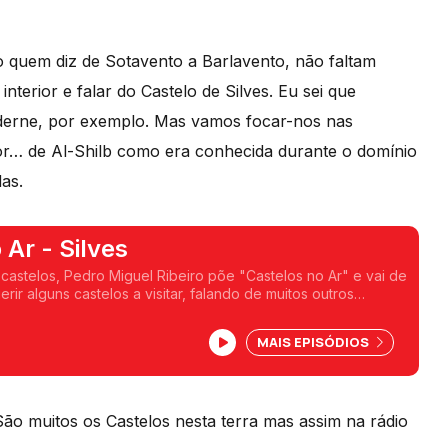
o quem diz de Sotavento a Barlavento, não faltam
 interior e falar do Castelo de Silves. Eu sei que
aderne, por exemplo. Mas vamos focar-nos nas
or… de Al-Shilb como era conhecida durante o domínio
as.
 Ar - Silves
 castelos, Pedro Miguel Ribeiro põe "Castelos no Ar" e vai de
erir alguns castelos a visitar, falando de muitos outros
mos a viagem no Castelo de Silves.
MAIS EPISÓDIOS
ão muitos os Castelos nesta terra mas assim na rádio