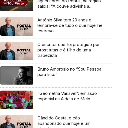
agricultores do Pobral, na região
saloia: “A couve adivinha a
chuva”
António Silva tem 20 anos e
lembra-se de tudo o que hoje lhe
escrevo
O escritor que foi protegido por
prostitutas e é filho de uma
trapezista
Bruno Ambrósio no “Sou Pessoa
para Isso”
“Geometria Variável”: emissão
especial na Aldeia de Melo
Cândido Costa, o cão
abandonado que hoje é um