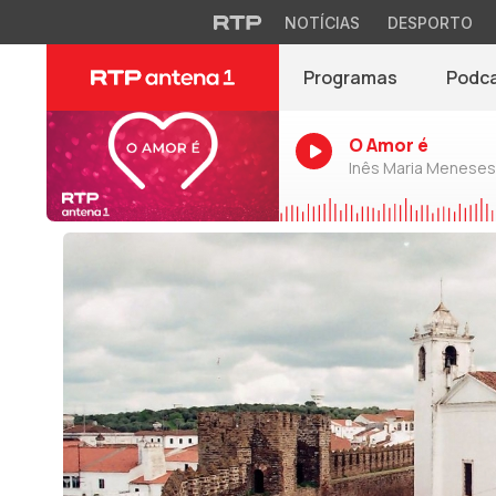
NOTÍCIAS
DESPORTO
Programas
Podc
O Amor é
Inês Maria Meneses