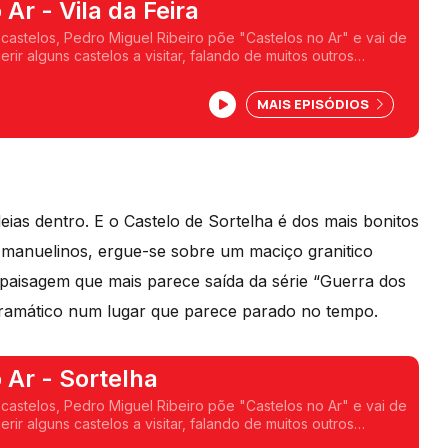
Ar - Vila da Feira
 castelos, Pedro Miguel Ribeiro põe "Castelos no Ar" e vai de
erir alguns castelos a visitar, falando de muitos outros
os pelo Castelo de Vila da Feira.
MAIS EPISÓDIOS
eias dentro. E o Castelo de Sortelha é dos mais bonitos
s manuelinos, ergue-se sobre um maciço granitico
aisagem que mais parece saída da série “Guerra dos
dramático num lugar que parece parado no tempo.
 Ar - Sortelha
 castelos, Pedro Miguel Ribeiro põe "Castelos no Ar" e vai de
erir alguns castelos a visitar, falando de muitos outros
s viagem pelo Castelo de Sortelha.