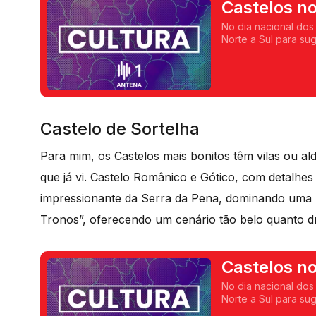
Castelos no 
No dia nacional dos
Norte a Sul para sug
entretanto. Começam
Castelo de Sortelha
Para mim, os Castelos mais bonitos têm vilas ou ald
que já vi. Castelo Românico e Gótico, com detalhe
impressionante da Serra da Pena, dominando uma p
Tronos”, oferecendo um cenário tão belo quanto 
Castelos no
No dia nacional dos
Norte a Sul para sug
entretanto. Seguimo