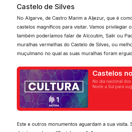
Castelo de Silves
No Algarve, de Castro Marim a Aljezur, que é com
castelos magníficos para visitar. Vamos privilegiar o
também poderíamos falar de Alcoutim, Salir ou P
muralhas vermelhas do Castelo de Silves, ou melh
muçulmano no qual as suas muralhas foram erguid
Castelos no
No dia nacional dos
Norte a Sul para sug
entretanto. Termina
Este e outros monumentos aguardam a sua visita. S