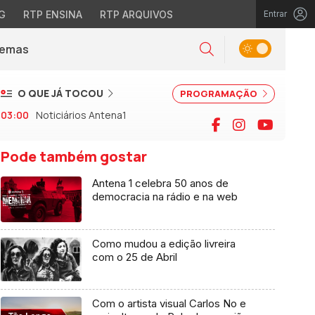
G
RTP ENSINA
RTP ARQUIVOS
Entrar
Alternar tema
Temas
la)
Pesquisar
O QUE JÁ TOCOU
PROGRAMAÇÃO
03:00
Noticiários Antena1
Facebook
Instagram
YouTu
Pode também gostar
Antena 1 celebra 50 anos de
democracia na rádio e na web
Como mudou a edição livreira
com o 25 de Abril
Com o artista visual Carlos No e