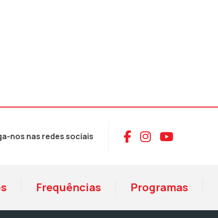
Aceder ao Face
Aceder ao I
Aceder 
ga-nos nas redes sociais
os
Frequências
Programas