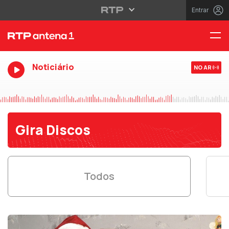
Entrar
Noticiário
NO AR
Gira Discos
Todos