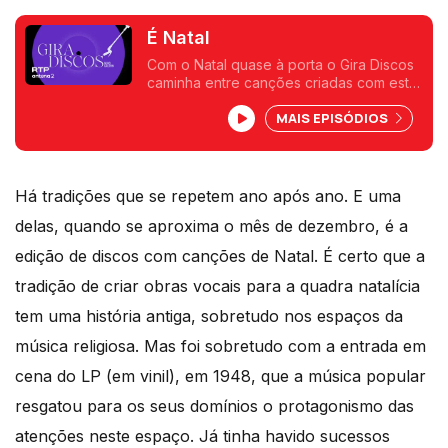
É Natal
Com o Natal quase à porta o Gira Discos
caminha entre canções criadas com esta
quadra como mote, mas nem sempre
MAIS EPISÓDIOS
seguindo os cânones mais clássicos. Por
aqui passam Bob Dylan, Tom Waits, os
Low eu Saint Etienne.
Há tradições que se repetem ano após ano. E uma
delas, quando se aproxima o mês de dezembro, é a
edição de discos com canções de Natal. É certo que a
tradição de criar obras vocais para a quadra natalícia
tem uma história antiga, sobretudo nos espaços da
música religiosa. Mas foi sobretudo com a entrada em
cena do LP (em vinil), em 1948, que a música popular
resgatou para os seus domínios o protagonismo das
atenções neste espaço. Já tinha havido sucessos