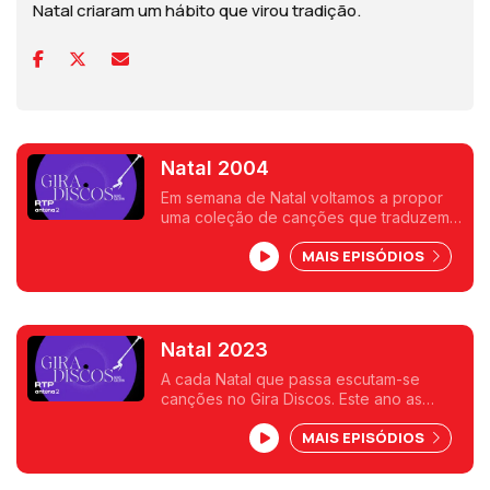
Natal criaram um hábito que virou tradição.
Natal 2004
Em semana de Natal voltamos a propor
uma coleção de canções que traduzem a
quadra festiva. Desta vez escutramos,
MAIS EPISÓDIOS
entre outros, nomes com os de Sufjan
Stevens, The Bird and The Bee, Fleet
Foxes ou Pop dell'Arte.
Natal 2023
A cada Natal que passa escutam-se
canções no Gira Discos. Este ano as
escolhas passam pelos Raveonettes,
MAIS EPISÓDIOS
Goldfrapp, Clara Luciani, Metronomy, Pet
Shop Boys, Calexico e The Shins, entre
outros.