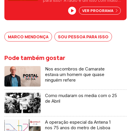
para isso? A rádio é um isso com muito
que se lhe diga. Aos sábados, pela
VER PROGRAMA
manhã, despertamos os sentidos numa
conversa onde pessoas mais ou menos
conhecidas nos revelam que são para
isso e para muito mais. Uma frase, uma
ideia, um livro, um objeto, uma coleção,
MARCO MENDONÇA
SOU PESSOA PARA ISSO
ou outra viagem qualquer.
Pode também gostar
Nos escombros de Camarate
estava um homem que quase
ninguém refere
Como mudaram os media com o 25
de Abril
A operação especial da Antena 1
nos 75 anos do metro de Lisboa