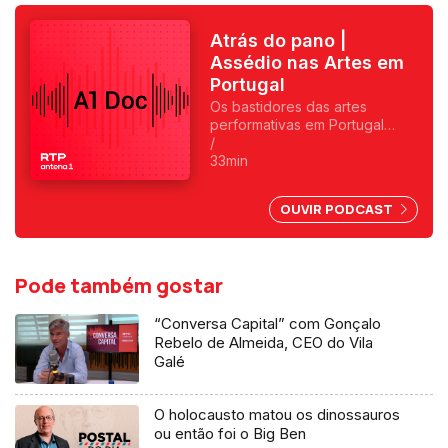
Atrás do pano |
Assédio nas Artes em
Portugal
Os bastidores das artes
performativas em Portugal
escondem uma realidade
/
preocupante: três em cada
33min
quatro profissionais já sofreram
assédio moral e mais de
OUVIR PODCAST
metade foi alvo de assédio
sexual. Reportagem de Sandy
Gageiro.
Pode também gostar
“Conversa Capital” com Gonçalo
Rebelo de Almeida, CEO do Vila
Galé
O holocausto matou os dinossauros
ou então foi o Big Ben