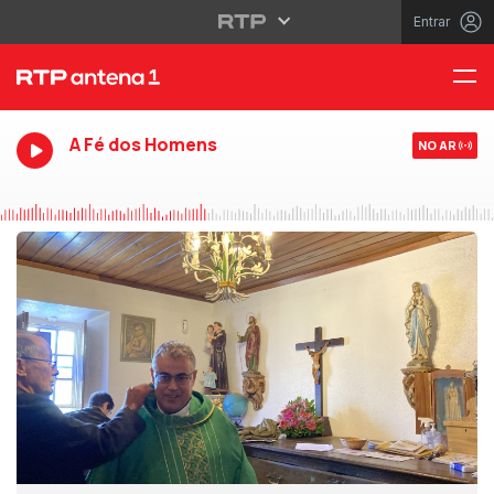
Entrar
A Fé dos Homens
NO AR