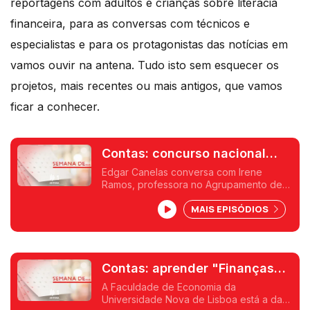
reportagens com adultos e crianças sobre literacia
financeira, para as conversas com técnicos e
especialistas e para os protagonistas das notícias em
vamos ouvir na antena. Tudo isto sem esquecer os
projetos, mais recentes ou mais antigos, que vamos
ficar a conhecer.
Contas: concurso nacional
distingue professores e
Edgar Canelas conversa com Irene
Ramos, professora no Agrupamento de
escolas
Escolas de Cinfães, onde a temática da
MAIS EPISÓDIOS
literacia financeira é ensinada aos alunos
de forma diferenciada e foi várias vezes
premiada no "Todos Contam".
Contas: aprender "Finanças
para Todos"
A Faculdade de Economia da
Universidade Nova de Lisboa está a dar