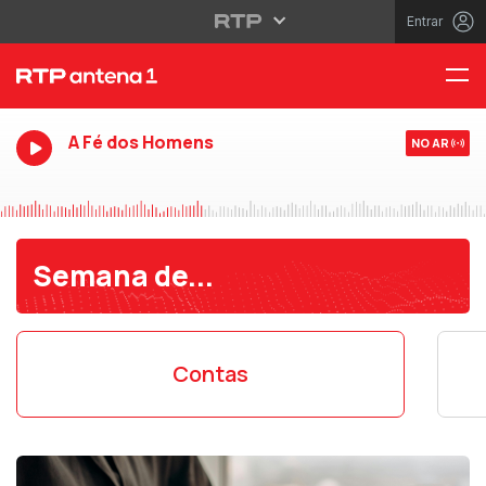
Entrar
A Fé dos Homens
NO AR
Semana de...
Contas