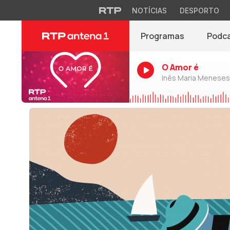
NOTÍCIAS
DESPORTO
Programas
Podc
O Amor é
Inês Maria Meneses