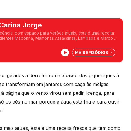
Carina Jorge
scência, com espaço para verões atuais, esta é uma receita
dientes Madonna, Mamonas Assassinas, Lambada e Marco
eira de praia, sente-se e escute.
MAIS EPISÓDIOS
dos gelados a derreter cone abaixo, dos piqueniques à
e se transformam em jantares com caça às melgas
 à página que o vento virou sem pedir licença, para
só os pés no mar porque a água está fria e para ouvir
r:
s mais atuais, esta é uma receita fresca que tem como