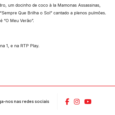
ro, um docinho de coco à la Mamonas Assassinas,
 “Sempre Que Brilha o Sol” cantado a plenos pulmões.
e é “O Meu Verão”.
na 1, e na RTP Play.
Aceder ao Face
Aceder ao I
Aceder 
ga-nos nas redes sociais