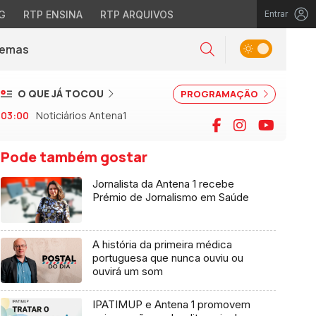
G
RTP ENSINA
RTP ARQUIVOS
Entrar
Alternar tema
Temas
la)
Pesquisar
O QUE JÁ TOCOU
PROGRAMAÇÃO
03:00
Noticiários Antena1
Facebook
Instagram
YouTu
Pode também gostar
Jornalista da Antena 1 recebe
Prémio de Jornalismo em Saúde
A história da primeira médica
portuguesa que nunca ouviu ou
ouvirá um som
IPATIMUP e Antena 1 promovem