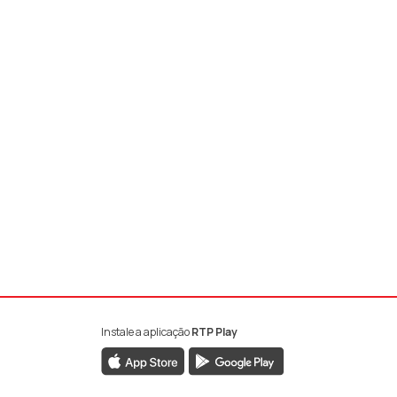
Instale a aplicação
RTP Play
book da RTP Antena 1
nstagram da RTP Antena 1
ao YouTube da RTP Antena 1