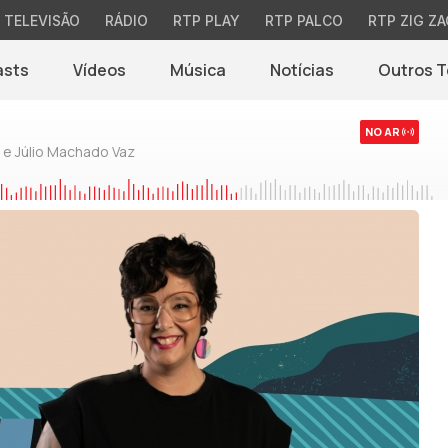
TELEVISÃO
RÁDIO
RTP PLAY
RTP PALCO
RTP ZIG ZA
asts
Vídeos
Música
Notícias
Outros 
(abre em nova jane
NO AR
 e Júlio Machado Vaz