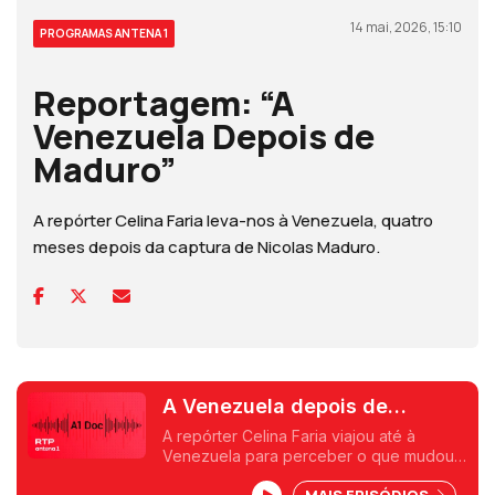
14 mai, 2026, 15:10
PROGRAMAS ANTENA 1
Reportagem: “A
Venezuela Depois de
Maduro”
A repórter Celina Faria leva-nos à Venezuela, quatro
meses depois da captura de Nicolas Maduro.
A Venezuela depois de
Maduro
A repórter Celina Faria viajou até à
Venezuela para perceber o que mudou
e o que continua igual depois dos
MAIS EPISÓDIOS