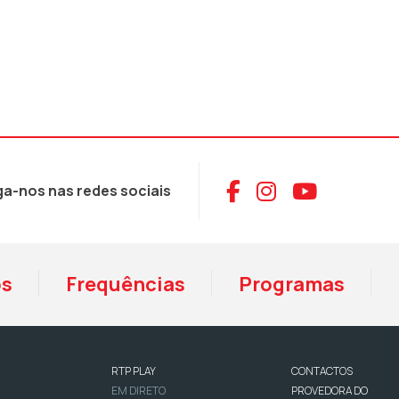
Aceder ao Face
Aceder ao I
Aceder 
ga-nos nas redes sociais
os
Frequências
Programas
RTP PLAY
CONTACTOS
EM DIRETO
PROVEDORA DO