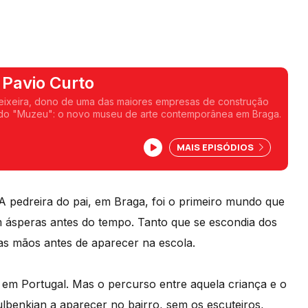
 Pavio Curto
Teixeira, dono de uma das maiores empresas de construção
 do "Muzeu": o novo museu de arte contemporânea em Braga.
MAIS EPISÓDIOS
. A pedreira do pai, em Braga, foi o primeiro mundo que
 ásperas antes do tempo. Tanto que se escondia dos
s mãos antes de aparecer na escola.
em Portugal. Mas o percurso entre aquela criança e o
benkian a aparecer no bairro, sem os escuteiros,