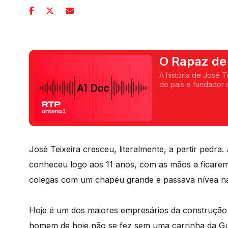
O Rapaz de
A história de José 
do país e fundador
José Teixeira cresceu, literalmente, a partir pedra
conheceu logo aos 11 anos, com as mãos a ficarem
colegas com um chapéu grande e passava nívea na
Hoje é um dos maiores empresários da construção 
homem de hoje não se fez sem uma carrinha da Gul