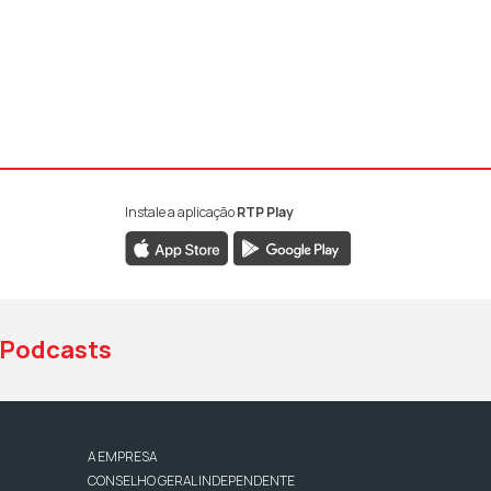
Instale a aplicação
RTP Play
book da RTP Antena 1
nstagram da RTP Antena 1
ao YouTube da RTP Antena 1
Podcasts
A EMPRESA
CONSELHO GERAL INDEPENDENTE