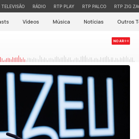
TELEVISÃO
RÁDIO
RTP PLAY
RTP PALCO
RTP ZIG ZA
asts
Vídeos
Música
Notícias
Outros 
(abre em nova jane
NO AR