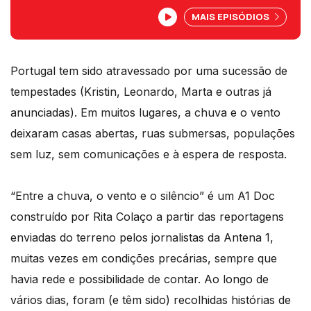
recolhidas no terreno, enquanto a
MAIS EPISÓDIOS
normalidade não chega. Um trabalho de
Rita Colaço a partir do olhar dos
repórteres da Antena 1.
Portugal tem sido atravessado por uma sucessão de
tempestades (Kristin, Leonardo, Marta e outras já
anunciadas). Em muitos lugares, a chuva e o vento
deixaram casas abertas, ruas submersas, populações
sem luz, sem comunicações e à espera de resposta.
“Entre a chuva, o vento e o silêncio” é um A1 Doc
construído por Rita Colaço a partir das reportagens
enviadas do terreno pelos jornalistas da Antena 1,
muitas vezes em condições precárias, sempre que
havia rede e possibilidade de contar. Ao longo de
vários dias, foram (e têm sido) recolhidas histórias de