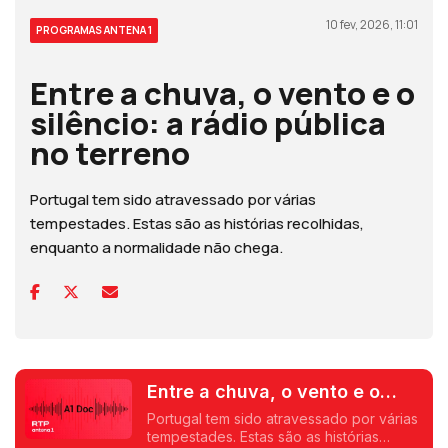
10 fev, 2026, 11:01
PROGRAMAS ANTENA 1
Entre a chuva, o vento e o
silêncio: a rádio pública
no terreno
Portugal tem sido atravessado por várias
tempestades. Estas são as histórias recolhidas,
enquanto a normalidade não chega.
Entre a chuva, o vento e o
silêncio
Portugal tem sido atravessado por várias
tempestades. Estas são as histórias