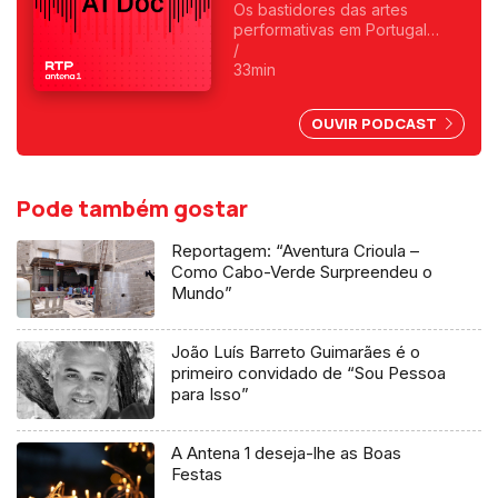
Os bastidores das artes
performativas em Portugal
escondem uma realidade
/
preocupante: três em cada
33min
quatro profissionais já sofreram
assédio moral e mais de
OUVIR PODCAST
metade foi alvo de assédio
sexual. Reportagem de Sandy
Gageiro.
Pode também gostar
Reportagem: “Aventura Crioula –
Como Cabo-Verde Surpreendeu o
Mundo”
João Luís Barreto Guimarães é o
primeiro convidado de “Sou Pessoa
para Isso”
A Antena 1 deseja-lhe as Boas
Festas