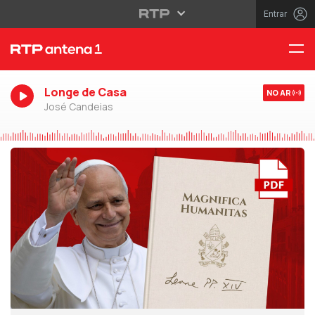
Entrar
Longe de Casa
NO AR
José Candeias