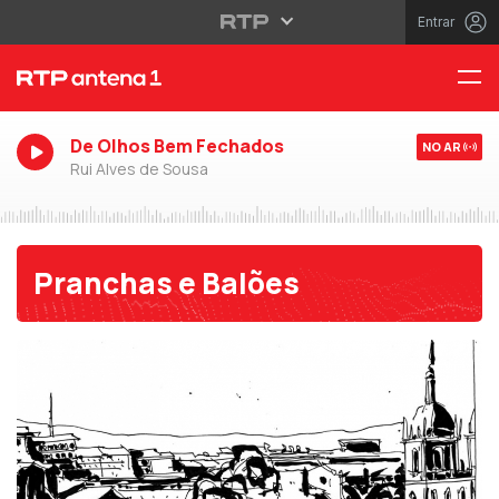
Entrar
De Olhos Bem Fechados
NO AR
Rui Alves de Sousa
Pranchas e Balões