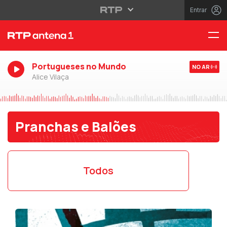
Entrar
Portugueses no Mundo
NO AR
Alice Vilaça
Pranchas e Balões
Todos