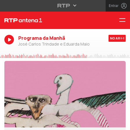
Entrar
Programa da Manhã
NO AR
José Carlos Trindade e Eduarda Maio