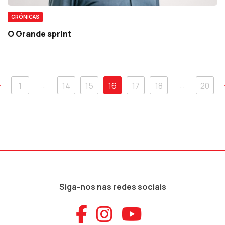
CRÓNICAS
O Grande sprint
…
…
1
14
15
16
17
18
20
Siga-nos nas redes sociais
Aceder ao Faceb
Aceder ao Ins
Aceder ao