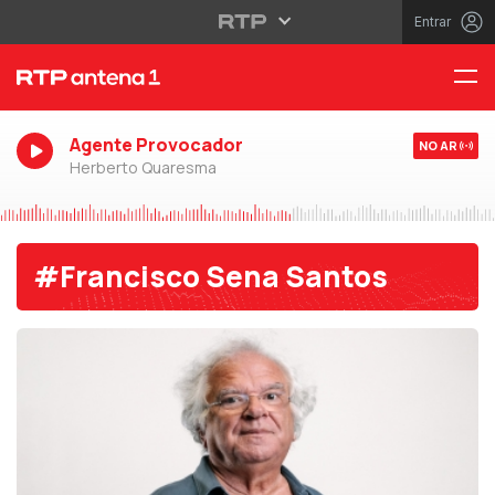
Entrar
Agente Provocador
NO AR
Herberto Quaresma
#Francisco Sena Santos